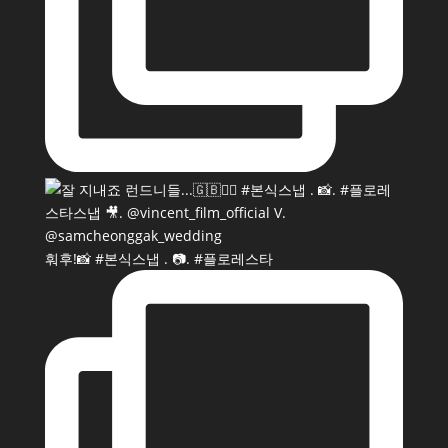
훠후!📸 #본식스냅 . 📷. #플로레스타