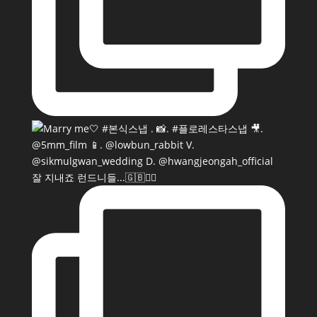
잘 지내죠 런드니들...🇬🇧💂‍♂️