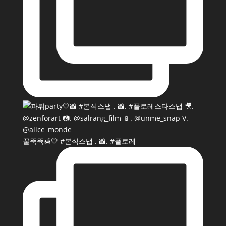
꿀뚝뜍🍯🤍 #본식스냅 . 📸. #플로레